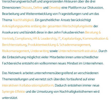
Versicherungswirtschaft und angrenzenden Akteuren über die drei
Dimensionen
Discuss
,
Define
und
Develop
eine Plattform zur Diskussion,
Bearbeitung und Weiterentwicklung von Fragestellungen rund um das
Thema
Nachhaltigkeit
. Ein ganzheitlicher Ansatz berücksichtigt
Anknüpfungspunkte entlang der gesamten Wertschöpfungskette
der
Assekuranz und bündelt diese in den zehn Fokusbereichen
Beratung &
Vertrieb
,
Compliance
,
HR
& Leadership
,
IT
,
Kapitalanlage
,
Kommunikation &
Berichterstattung
,
Produktentwicklung & Schadenmanagement
,
Risikomanagement
,
Underwriting
sowie
Unternehmensinfrastruktur
. Durch
die Einbeziehung möglichst vieler Mitarbeiter:innen unterschiedlicher
Fachbereiche entsteht ein vollkommen neues Mindset im Unternehmen.
Das Netzwerk arbeitet unternehmensübergreifend an verschiedenen
Themenstellungen und vernetzt sich überdies fortlaufend auf einer
interaktiven Kollaborationsplattform
. Dadurch entstehen immer neue
Synergie-Effekte
und die Umsetzung von Nachhaltigkeitsthemen wird
unterstützt.