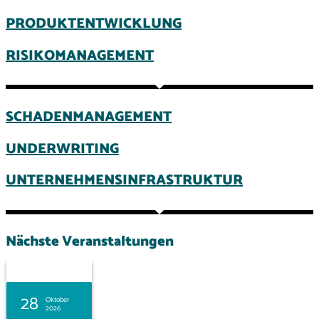
PRODUKTENTWICKLUNG
RISIKOMANAGEMENT
SCHADENMANAGEMENT
UNDERWRITING
UNTERNEHMENSINFRASTRUKTUR
Nächste Veranstaltungen
06
03
28
September
Oktober
Oktober
2026
2026
2026