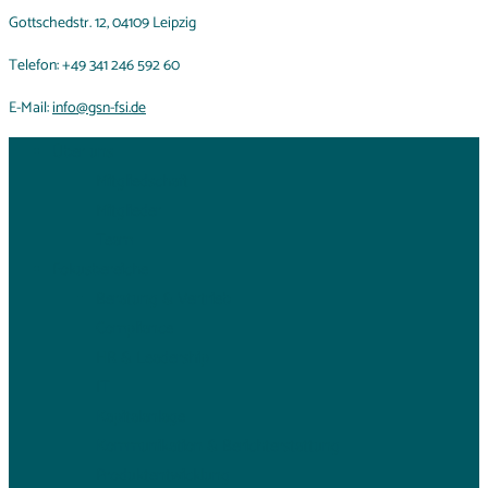
Gottschedstr. 12, 04109 Leipzig
Telefon: +49 341 246 592 60
E-Mail:
info@gsn-fsi.de
Über uns
Mitgliedschaft
Mitglieder
Team
Fokusbereiche
Beratung & Vertrieb
Compliance
HR & Leadership
IT
Kapitalanlage
Kommunikation & Berichterstattung
Produktentwicklung