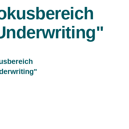
okusbereich
Underwriting"
usbereich
derwriting"