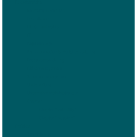
Fokusbereiche
Beratung & Vertrieb
Compliance
HR & Leadership
IT
Kapitalanlage
Kommunikation & Berichterstattung
Produktentwicklung
Risikomanagement
Schadenmanagement
Underwriting
Unternehmensinfrastruktur
Chapter
Chapter “Datability”
Chapter “Industrie”
Projekte
Zertifizierung